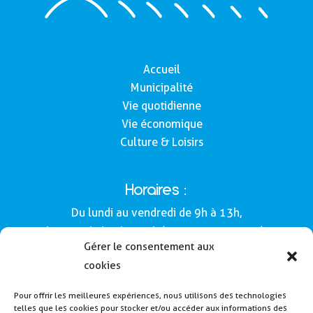
Accueil
Municipalité
Vie quotidienne
Vie économique
Culture & Loisirs
Horaires :
Du lundi au vendredi de 9h à 13h,
le samedi de 9h à 12h (Semaines impaires).
Gérer le consentement aux
Adresse :
cookies
Mairie de Buros
Pour offrir les meilleures expériences, nous utilisons des technologies
160, route de Morlàas
telles que les cookies pour stocker et/ou accéder aux informations des