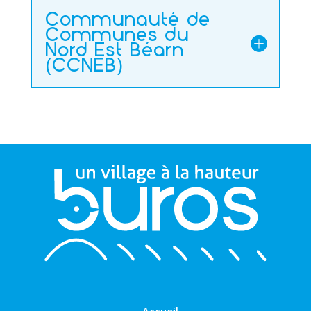
Communauté de
Communes du
Nord Est Béarn
(CCNEB)