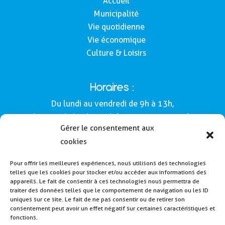
Accueil
Municipalité
Vie quotidienne
Vie économique
Culture & Loisirs
Horaires :
Du lundi au vendredi de 9h à 13h,
le samedi de 9h à 12h (Semaines impaires).
Gérer le consentement aux
Adresse :
cookies
Mairie de Buros
Pour offrir les meilleures expériences, nous utilisons des technologies
160, route de Morlàas
telles que les cookies pour stocker et/ou accéder aux informations des
64160 - Buros
appareils. Le fait de consentir à ces technologies nous permettra de
traiter des données telles que le comportement de navigation ou les ID
Tél : 05 59 62 54 49
uniques sur ce site. Le fait de ne pas consentir ou de retirer son
consentement peut avoir un effet négatif sur certaines caractéristiques et
fonctions.
Payer la cantine