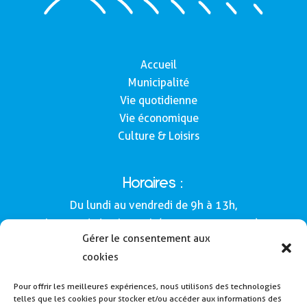
Accueil
Municipalité
Vie quotidienne
Vie économique
Culture & Loisirs
Horaires :
Du lundi au vendredi de 9h à 13h,
le samedi de 9h à 12h (Semaines impaires).
Gérer le consentement aux
Adresse :
cookies
Mairie de Buros
Pour offrir les meilleures expériences, nous utilisons des technologies
160, route de Morlàas
telles que les cookies pour stocker et/ou accéder aux informations des