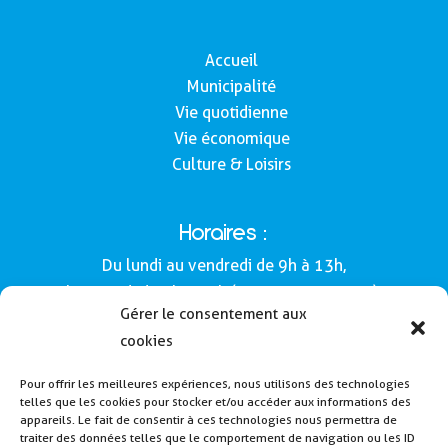
Accueil
Municipalité
Vie quotidienne
Vie économique
Culture & Loisirs
Horaires :
Du lundi au vendredi de 9h à 13h,
le samedi de 9h à 12h (Semaines impaires).
Gérer le consentement aux
Adresse :
cookies
Mairie de Buros
Pour offrir les meilleures expériences, nous utilisons des technologies
160, route de Morlàas
telles que les cookies pour stocker et/ou accéder aux informations des
64160 - Buros
appareils. Le fait de consentir à ces technologies nous permettra de
traiter des données telles que le comportement de navigation ou les ID
Tél : 05 59 62 54 49