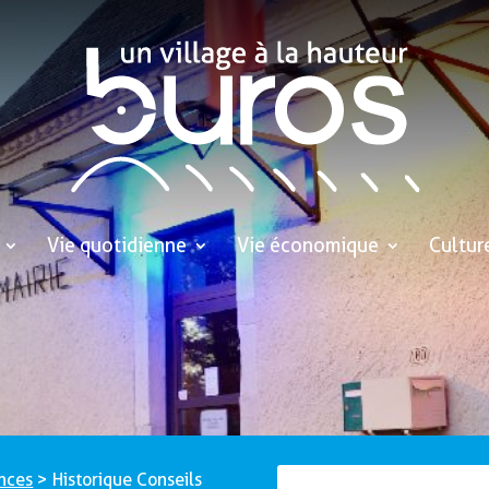
Vie quotidienne
Vie économique
Cultur
nces
>
Historique Conseils