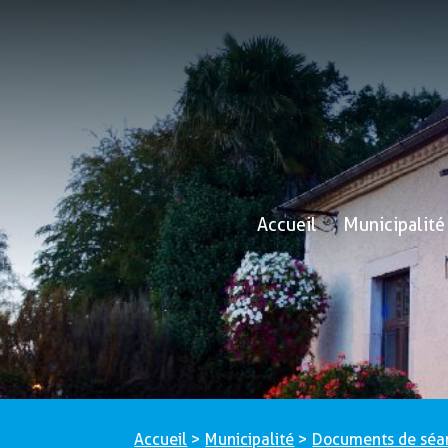
Accueil
Municipalité
Accueil
>
Municipalité
>
Documents de séa