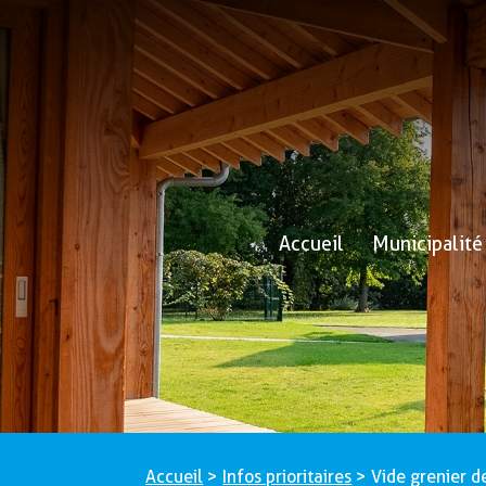
Accueil
Municipalité
Accueil
>
Infos prioritaires
>
Vide grenier de