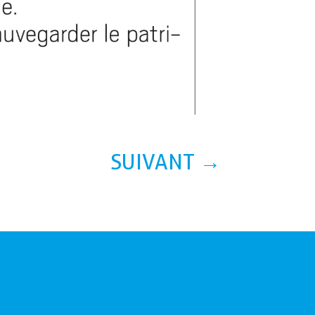
SUIVANT
→