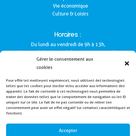
Vie économique
Culture & Loisirs
Horaires :
Du lundi au vendredi de 9h à 13h,
le samedi de 9h à 12h (Semaines impaires).
Gérer le consentement aux
Adresse :
cookies
Mairie de Buros
Pour offrir les meilleures expériences, nous utilisons des technologies
160, route de Morlàas
telles que les cookies pour stocker et/ou accéder aux informations des
64160 - Buros
appareils. Le fait de consentir à ces technologies nous permettra de
traiter des données telles que le comportement de navigation ou les ID
Tél : 05 59 62 54 49
uniques sur ce site. Le fait de ne pas consentir ou de retirer son
consentement peut avoir un effet négatif sur certaines caractéristiques et
fonctions.
Payer la cantine
Inscription alerte SMS
Accepter
Contactez nous