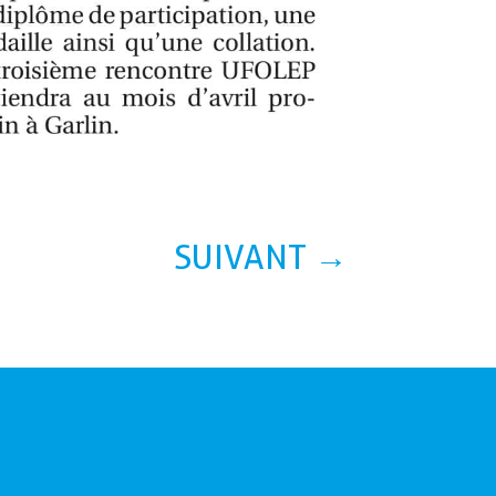
SUIVANT
→