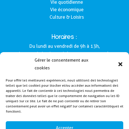
Vie quotidienne
Vie économique
Culture & Loisirs
Horaires :
Du lundi au vendredi de 9h à 13h,
le samedi de 9h à 12h (Semaines impaires).
Gérer le consentement aux
Adresse :
cookies
Mairie de Buros
Pour offrir les meilleures expériences, nous utilisons des technologies
160, route de Morlàas
telles que les cookies pour stocker et/ou accéder aux informations des
64160 - Buros
appareils. Le fait de consentir à ces technologies nous permettra de
traiter des données telles que le comportement de navigation ou les ID
Tél : 05 59 62 54 49
uniques sur ce site. Le fait de ne pas consentir ou de retirer son
consentement peut avoir un effet négatif sur certaines caractéristiques et
fonctions.
Payer la cantine
Inscription alerte SMS
Accepter