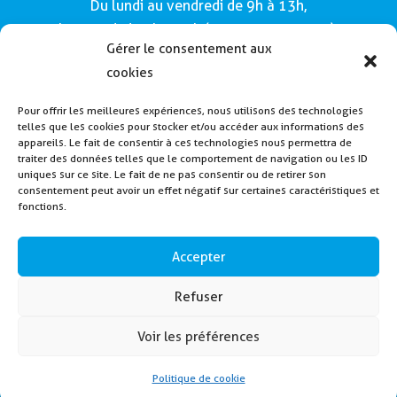
Du lundi au vendredi de 9h à 13h,
le samedi de 9h à 12h (Semaines impaires).
Gérer le consentement aux
Adresse :
cookies
Mairie de Buros
Pour offrir les meilleures expériences, nous utilisons des technologies
160, route de Morlàas
telles que les cookies pour stocker et/ou accéder aux informations des
64160 - Buros
appareils. Le fait de consentir à ces technologies nous permettra de
traiter des données telles que le comportement de navigation ou les ID
Tél : 05 59 62 54 49
uniques sur ce site. Le fait de ne pas consentir ou de retirer son
consentement peut avoir un effet négatif sur certaines caractéristiques et
fonctions.
Payer la cantine
Inscription alerte SMS
Accepter
Contactez nous
Refuser
Voir les préférences
2024 – Mairie de Buros – Créé en collaboration
avec
Elément Root
Politique de cookie