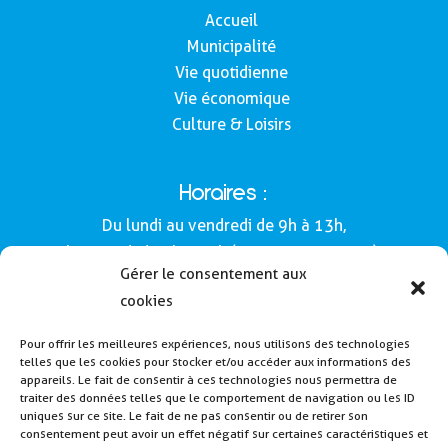
Accueil
Municipalité
Vie quotidienne
Vie économique
Culture & Loisirs
Horaires :
Du lundi au vendredi de 9h à 13h,
le samedi de 9h à 12h (Semaines impaires).
Gérer le consentement aux
Adresse :
cookies
Mairie de Buros
Pour offrir les meilleures expériences, nous utilisons des technologies
160, route de Morlàas
telles que les cookies pour stocker et/ou accéder aux informations des
64160 - Buros
appareils. Le fait de consentir à ces technologies nous permettra de
traiter des données telles que le comportement de navigation ou les ID
Tél : 05 59 62 54 49
uniques sur ce site. Le fait de ne pas consentir ou de retirer son
consentement peut avoir un effet négatif sur certaines caractéristiques et