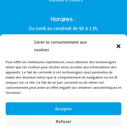
Horaires :
Du lundi au vendredi de 9h à 13h,
le samedi de 9h à 12h (Semaines impaires).
Gérer le consentement aux
Adresse :
cookies
Mairie de Buros
Pour offrir les meilleures expériences, nous utilisons des technologies
160, route de Morlàas
telles que les cookies pour stocker et/ou accéder aux informations des
64160 - Buros
appareils. Le fait de consentir à ces technologies nous permettra de
traiter des données telles que le comportement de navigation ou les ID
Tél : 05 59 62 54 49
uniques sur ce site. Le fait de ne pas consentir ou de retirer son
consentement peut avoir un effet négatif sur certaines caractéristiques et
fonctions.
Payer la cantine
Inscription alerte SMS
Accepter
Contactez nous
Refuser