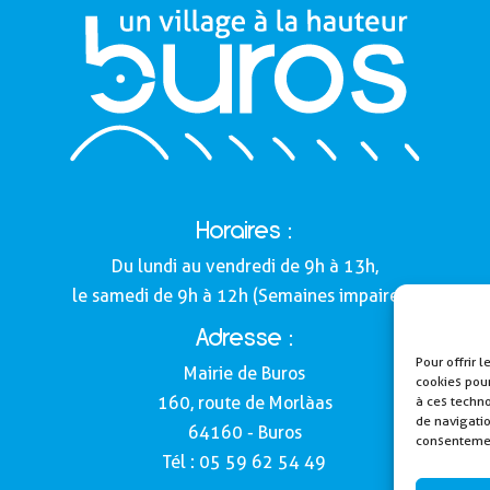
Horaires :
Du lundi au vendredi de 9h à 13h,
le samedi de 9h à 12h (Semaines impaires).
Adresse :
Pour offrir 
Mairie de Buros
cookies pour
à ces techn
160, route de Morlàas
de navigatio
64160 - Buros
consentement
Tél : 05 59 62 54 49