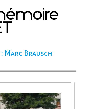
 mémoire
ET
 : Marc Brausch