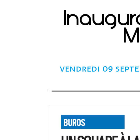
Inaugur
M
vendredi 09 sept