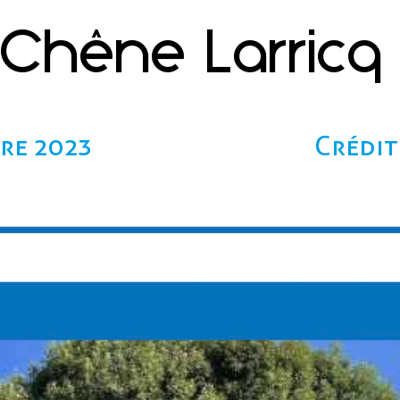
Chêne Larricq
re 2023
Crédit