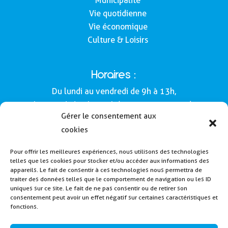
Municipalité
Vie quotidienne
Vie économique
Culture & Loisirs
Horaires :
Du lundi au vendredi de 9h à 13h,
le samedi de 9h à 12h (Semaines impaires).
Gérer le consentement aux
Adresse :
cookies
Mairie de Buros
Pour offrir les meilleures expériences, nous utilisons des technologies
160, route de Morlàas
telles que les cookies pour stocker et/ou accéder aux informations des
64160 - Buros
appareils. Le fait de consentir à ces technologies nous permettra de
traiter des données telles que le comportement de navigation ou les ID
Tél : 05 59 62 54 49
uniques sur ce site. Le fait de ne pas consentir ou de retirer son
consentement peut avoir un effet négatif sur certaines caractéristiques et
fonctions.
Payer la cantine
Inscription alerte SMS