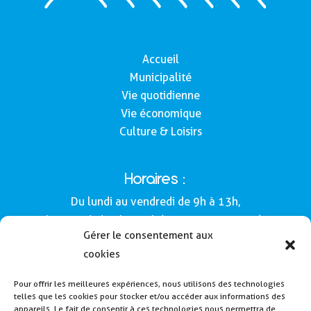
Accueil
Municipalité
Vie quotidienne
Vie économique
Culture & Loisirs
Horaires :
Du lundi au vendredi de 9h à 13h,
le samedi de 9h à 12h (Semaines impaires).
Gérer le consentement aux
Adresse :
cookies
Mairie de Buros
Pour offrir les meilleures expériences, nous utilisons des technologies
160, route de Morlàas
telles que les cookies pour stocker et/ou accéder aux informations des
64160 - Buros
appareils. Le fait de consentir à ces technologies nous permettra de