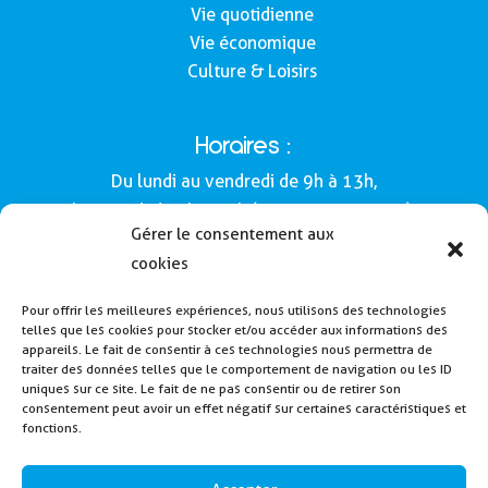
Vie quotidienne
Vie économique
Culture & Loisirs
Horaires :
Du lundi au vendredi de 9h à 13h,
le samedi de 9h à 12h (Semaines impaires).
Gérer le consentement aux
Adresse :
cookies
Mairie de Buros
Pour offrir les meilleures expériences, nous utilisons des technologies
160, route de Morlàas
telles que les cookies pour stocker et/ou accéder aux informations des
64160 - Buros
appareils. Le fait de consentir à ces technologies nous permettra de
traiter des données telles que le comportement de navigation ou les ID
Tél : 05 59 62 54 49
uniques sur ce site. Le fait de ne pas consentir ou de retirer son
consentement peut avoir un effet négatif sur certaines caractéristiques et
fonctions.
Payer la cantine
Inscription alerte SMS