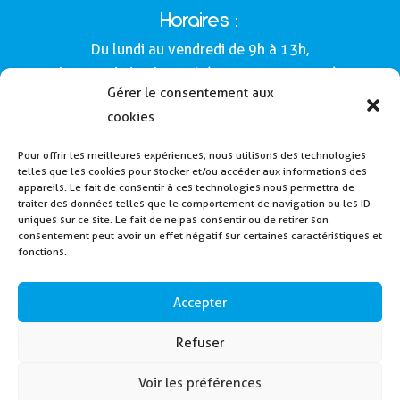
Horaires :
Du lundi au vendredi de 9h à 13h,
le samedi de 9h à 12h (Semaines impaires).
Gérer le consentement aux
Adresse :
cookies
Mairie de Buros
Pour offrir les meilleures expériences, nous utilisons des technologies
160, route de Morlàas
telles que les cookies pour stocker et/ou accéder aux informations des
64160 - Buros
appareils. Le fait de consentir à ces technologies nous permettra de
traiter des données telles que le comportement de navigation ou les ID
Tél : 05 59 62 54 49
uniques sur ce site. Le fait de ne pas consentir ou de retirer son
consentement peut avoir un effet négatif sur certaines caractéristiques et
fonctions.
Payer la cantine
Inscription alerte SMS
Accepter
Contactez nous
Refuser
Voir les préférences
2024 – Mairie de Buros – Créé en collaboration