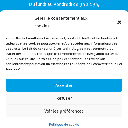
Du lundi au vendredi de 9h à 13h,
le samedi de 9h à 12h (Semaines impaires).
Gérer le consentement aux
Adresse :
cookies
Mairie de Buros
Pour offrir les meilleures expériences, nous utilisons des technologies
160, route de Morlàas
telles que les cookies pour stocker et/ou accéder aux informations des
64160 - Buros
appareils. Le fait de consentir à ces technologies nous permettra de
traiter des données telles que le comportement de navigation ou les ID
Tél : 05 59 62 54 49
uniques sur ce site. Le fait de ne pas consentir ou de retirer son
consentement peut avoir un effet négatif sur certaines caractéristiques et
fonctions.
Payer la cantine
Inscription alerte SMS
Accepter
Contactez nous
Refuser
Voir les préférences
2024 – Mairie de Buros – Créé en collaboration
avec
Elément Root
Politique de cookie