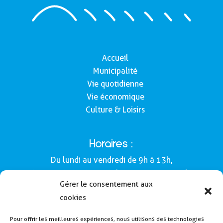
Accueil
Municipalité
Vie quotidienne
Vie économique
Culture & Loisirs
Horaires :
Du lundi au vendredi de 9h à 13h,
le samedi de 9h à 12h (Semaines impaires).
Gérer le consentement aux
Adresse :
cookies
Mairie de Buros
Pour offrir les meilleures expériences, nous utilisons des technologies
160, route de Morlàas