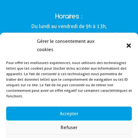
Horaires :
Du lundi au vendredi de 9h à 13h,
le samedi de 9h à 12h (Semaines impaires).
Gérer le consentement aux
Adresse :
cookies
Mairie de Buros
Pour offrir les meilleures expériences, nous utilisons des technologies
160, route de Morlàas
telles que les cookies pour stocker et/ou accéder aux informations des
64160 - Buros
appareils. Le fait de consentir à ces technologies nous permettra de
traiter des données telles que le comportement de navigation ou les ID
Tél : 05 59 62 54 49
uniques sur ce site. Le fait de ne pas consentir ou de retirer son
consentement peut avoir un effet négatif sur certaines caractéristiques et
fonctions.
Payer la cantine
Inscription alerte SMS
Accepter
Contactez nous
Refuser