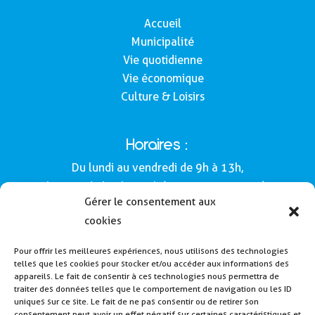
Accueil
Municipalité
Vie quotidienne
Vie économique
Culture & Loisirs
Horaires :
Du lundi au vendredi de 9h à 13h,
le samedi de 9h à 12h (Semaines impaires).
Gérer le consentement aux
Adresse :
cookies
Mairie de Buros
Pour offrir les meilleures expériences, nous utilisons des technologies
160, route de Morlàas
telles que les cookies pour stocker et/ou accéder aux informations des
64160 - Buros
appareils. Le fait de consentir à ces technologies nous permettra de
traiter des données telles que le comportement de navigation ou les ID
Tél : 05 59 62 54 49
uniques sur ce site. Le fait de ne pas consentir ou de retirer son
consentement peut avoir un effet négatif sur certaines caractéristiques et