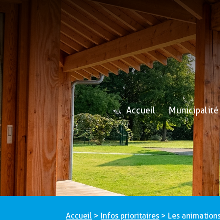
Accueil
Municipalité
Accueil
>
Infos prioritaires
>
Les animations