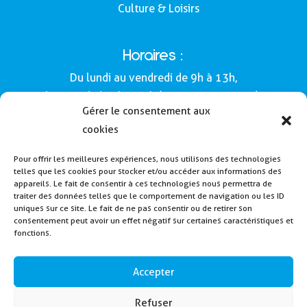
Culture & Loisirs
Horaires :
Du lundi au vendredi de 9h à 13h,
le samedi de 9h à 12h (Semaines impaires).
Gérer le consentement aux
Adresse :
cookies
Mairie de Buros
Pour offrir les meilleures expériences, nous utilisons des technologies
160, route de Morlàas
telles que les cookies pour stocker et/ou accéder aux informations des
64160 - Buros
appareils. Le fait de consentir à ces technologies nous permettra de
traiter des données telles que le comportement de navigation ou les ID
Tél : 05 59 62 54 49
uniques sur ce site. Le fait de ne pas consentir ou de retirer son
consentement peut avoir un effet négatif sur certaines caractéristiques et
fonctions.
Payer la cantine
Inscription alerte SMS
Accepter
Contactez nous
Refuser