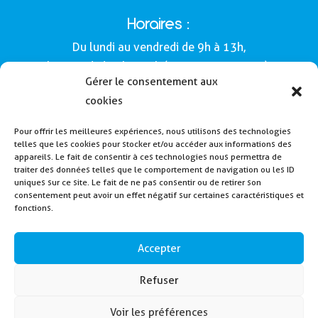
Horaires :
Du lundi au vendredi de 9h à 13h,
le samedi de 9h à 12h (Semaines impaires).
Gérer le consentement aux
Adresse :
cookies
Mairie de Buros
Pour offrir les meilleures expériences, nous utilisons des technologies
160, route de Morlàas
telles que les cookies pour stocker et/ou accéder aux informations des
64160 - Buros
appareils. Le fait de consentir à ces technologies nous permettra de
traiter des données telles que le comportement de navigation ou les ID
Tél : 05 59 62 54 49
uniques sur ce site. Le fait de ne pas consentir ou de retirer son
consentement peut avoir un effet négatif sur certaines caractéristiques et
fonctions.
Payer la cantine
Inscription alerte SMS
Accepter
Contactez nous
Refuser
Voir les préférences
2024 – Mairie de Buros – Créé en collaboration