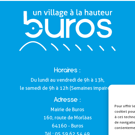
Horaires :
Du lundi au vendredi de 9h à 13h,
le samedi de 9h à 12h (Semaines impaires).
Adresse :
Pour offrir 
Mairie de Buros
cookies pour
à ces techn
160, route de Morlàas
de navigatio
64160 - Buros
consentement
Tél : 05 59 62 54 49