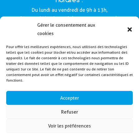
Horaires :
Du lundi au vendredi de 9h à 13h,
le samedi de 9h à 12h (Semaines impaires).
Gérer le consentement aux
Adresse :
cookies
Mairie de Buros
Pour offrir les meilleures expériences, nous utilisons des technologies
160, route de Morlàas
telles que les cookies pour stocker et/ou accéder aux informations des
64160 - Buros
appareils. Le fait de consentir à ces technologies nous permettra de
traiter des données telles que le comportement de navigation ou les ID
Tél : 05 59 62 54 49
uniques sur ce site. Le fait de ne pas consentir ou de retirer son
consentement peut avoir un effet négatif sur certaines caractéristiques et
fonctions.
Payer la cantine
Inscription alerte SMS
Accepter
Contactez nous
Refuser
Voir les préférences
2024 – Mairie de Buros – Créé en collaboration
avec
Elément Root