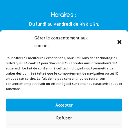
Horaires :
Du lundi au vendredi de 9h à 13h,
le samedi de 9h à 12h (Semaines impaires).
Gérer le consentement aux
Adresse :
cookies
Mairie de Buros
Pour offrir les meilleures expériences, nous utilisons des technologies
160, route de Morlàas
telles que les cookies pour stocker et/ou accéder aux informations des
64160 - Buros
appareils. Le fait de consentir à ces technologies nous permettra de
traiter des données telles que le comportement de navigation ou les ID
Tél : 05 59 62 54 49
uniques sur ce site. Le fait de ne pas consentir ou de retirer son
consentement peut avoir un effet négatif sur certaines caractéristiques et
fonctions.
Payer la cantine
Inscription alerte SMS
Accepter
Contactez nous
Refuser