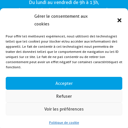
Du lundi au vendredi de 9h à 13h,
le samedi de 9h à 12h (Semaines impaires).
Gérer le consentement aux
Adresse :
cookies
Mairie de Buros
Pour offrir les meilleures expériences, nous utilisons des technologies
160, route de Morlàas
telles que les cookies pour stocker et/ou accéder aux informations des
64160 - Buros
appareils. Le fait de consentir à ces technologies nous permettra de
traiter des données telles que le comportement de navigation ou les ID
Tél : 05 59 62 54 49
uniques sur ce site. Le fait de ne pas consentir ou de retirer son
consentement peut avoir un effet négatif sur certaines caractéristiques et
fonctions.
Payer la cantine
Inscription alerte SMS
Accepter
Contactez nous
Refuser
Voir les préférences
2024 – Mairie de Buros – Créé en collaboration
avec
Elément Root
Politique de cookie