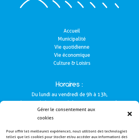
Accueil
Municipalité
Vie quotidienne
Vie économique
Culture & Loisirs
Horaires :
Du lundi au vendredi de 9h à 13h,
le samedi de 9h à 12h (Semaines impaires).
Gérer le consentement aux
Adresse :
cookies
Mairie de Buros
Pour offrir les meilleures expériences, nous utilisons des technologies
160, route de Morlàas
telles que les cookies pour stocker et/ou accéder aux informations des