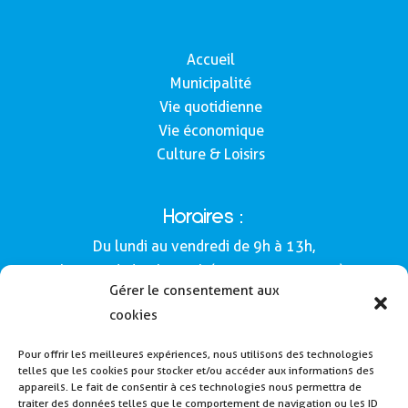
Accueil
Municipalité
Vie quotidienne
Vie économique
Culture & Loisirs
Horaires :
Du lundi au vendredi de 9h à 13h,
le samedi de 9h à 12h (Semaines impaires).
Gérer le consentement aux
Adresse :
cookies
Mairie de Buros
Pour offrir les meilleures expériences, nous utilisons des technologies
160, route de Morlàas
telles que les cookies pour stocker et/ou accéder aux informations des
64160 - Buros
appareils. Le fait de consentir à ces technologies nous permettra de
traiter des données telles que le comportement de navigation ou les ID