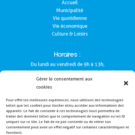
Accueil
Municipalité
Vie quotidienne
Vie économique
Culture & Loisirs
Horaires :
Du lundi au vendredi de 9h à 13h,
le samedi de 9h à 12h (Semaines impaires).
Gérer le consentement aux
Adresse :
cookies
Mairie de Buros
Pour offrir les meilleures expériences, nous utilisons des technologies
160, route de Morlàas
telles que les cookies pour stocker et/ou accéder aux informations des
64160 - Buros
appareils. Le fait de consentir à ces technologies nous permettra de
traiter des données telles que le comportement de navigation ou les ID
Tél : 05 59 62 54 49
uniques sur ce site. Le fait de ne pas consentir ou de retirer son
consentement peut avoir un effet négatif sur certaines caractéristiques et
fonctions.