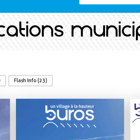
ications munici
)
Flash Info
(23)